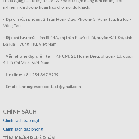
trí đa dạng,Lan Rừng Resort & Spa hứa hẹn mang đến những trải
nghiệm nghỉ dưỡng hoàn hảo cho mọi du khách.
-
Địa chỉ văn phòng:
2 Trần Hưng Đạo, Phường 3, Vũng Tàu, Bà Rịa -
Vũng Tàu
- Địa chỉ lưu trú:
Tỉnh lộ 44A, thị trấn Phước Hải, huyện Đất Đỏ, tỉnh
Bà Rịa – Vũng Tàu, Việt Nam
-
Văn phòng đại diện tại TP.HCM
:
21 Hoàng Diệu, phường 13, quận
4, Hồ Chí Minh, Việt Nam
-
Hotline:
+84 254 367 9939
-
Email:
lanrungresortcontact@gmail.com
CHÍNH SÁCH
Chính sách bảo mật
Chính sách đặt phòng
TÌM KIẾM PHỔ BIẾN